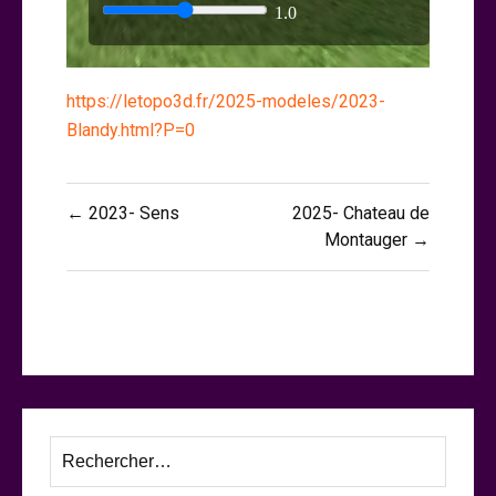
https://letopo3d.fr/2025-modeles/2023-
Blandy.html?P=0
Navigation
← 2023- Sens
2025- Chateau de
de
Montauger →
l’article
Rechercher :