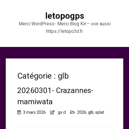
letopogps
Merci WordPress- Merci Blog Kit – voir aussi
https://letopo3d.fr
Catégorie :
glb
20260301- Crazannes-
mamiwata
3 mars 2026
gx cl
2026
,
glb
,
splat