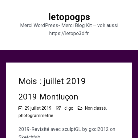
letopogps
Merci WordPress- Merci Blog Kit – voir aussi
https://letopo3d.fr
Mois :
juillet 2019
2019-Montluçon
29 juillet 2019
cl gx
Non classé
,
photogrammétrie
2019-Revisité avec sculptGL by gxcl2012 on
Sketchfab