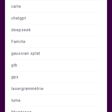
carte
chatgpt
deepseek
Famille
gaussian splat
glb
gpx
lasergrammétrie
luma