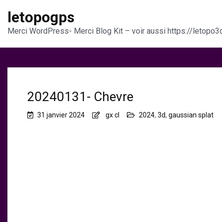
letopogps
Merci WordPress- Merci Blog Kit – voir aussi https://letopo3d
20240131- Chevre
31 janvier 2024
gx cl
2024
,
3d
,
gaussian splat