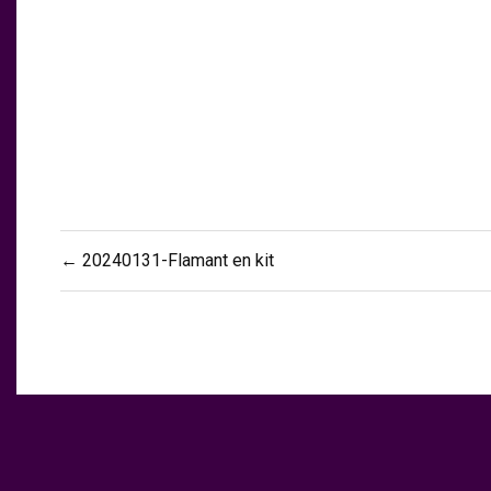
Navigation
← 20240131-Flamant en kit
de
l’article